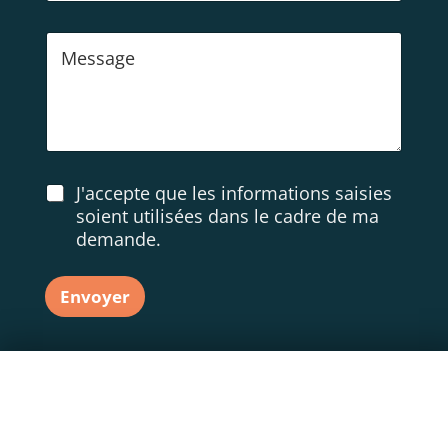
l
é
M
p
e
h
s
o
s
n
a
e
g
e
A
J'accepte que les informations saisies
c
soient utilisées dans le cadre de ma
c
demande.
o
r
d
Envoyer
R
G
P
D