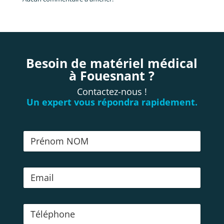
Besoin de matériel médical
à Fouesnant ?
Contactez-nous !
Un expert vous répondra rapidement.
N
o
m
E
-
m
a
T
i
é
l